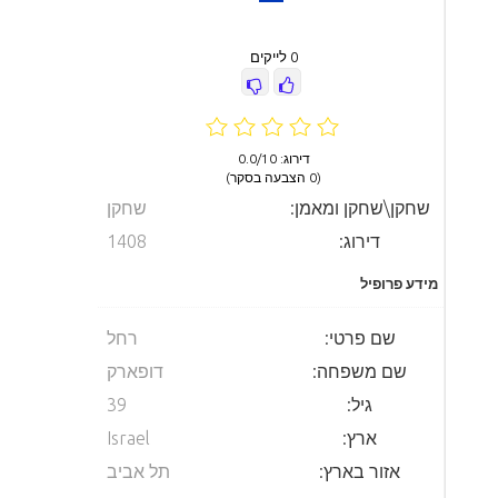
0 לייקים
דירוג: 0.0/10
(0 הצבעה בסקר)
שחקן\שחקן ומאמן:
שחקן
דירוג:
1408
מידע פרופיל
שם פרטי:
רחל
שם משפחה:
דופארק
גיל:
39
ארץ:
Israel
אזור בארץ:
תל אביב