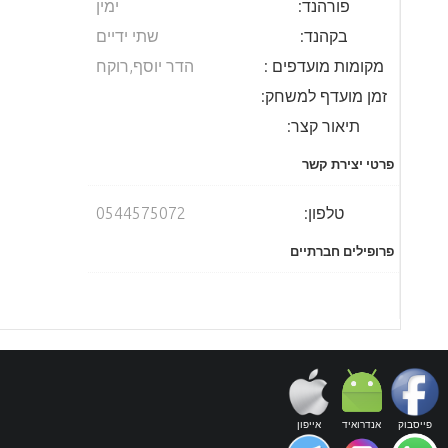
פורהנד:
ימין
בקהנד:
שתי ידיים
מקומות מועדפים :
הדר יוסף,רוקח
זמן מועדף למשחק:
תיאור קצר:
פרטי יצירת קשר
טלפון:
0544575072
פרופילים חברתיים
פייסבוק
אנדרואיד
אייפון