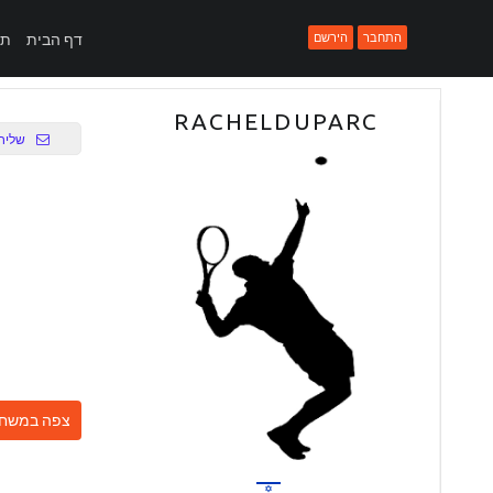
PRIMARY MENU
התחבר
הירשם
דף הבית
תח
RACHELDUPARC
שליח