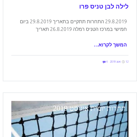
לילה לבן טניס פרו
29.8.2019 התחרות תתקיים בתאריך 29.8.2019 ביום
חמישי במרכז הטניס רמלה 26.8.2019 תאריך
המשך לקרוא…
Comments:
Posted on:
Written by:
Comments:
elilevi
12 אוג 2019
4
תחרות יומית אוגוסט 2019