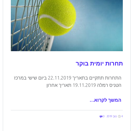
תחרות יומית בוקר
התחרות תתקיים בתאריך 22.11.2019 ביום שישי במרכז
הטניס רמלה 19.11.2019 תאריך אחרון
המשך לקרוא…
Comments:
Posted on:
Written by:
Comments:
elilevi
4 נוב 2019
0