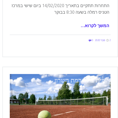
התחרות תתקיים בתאריך 14/02/2020 ביום שישי במרכז
הטניס רמלה בשעה 8:30 בבוקר
המשך לקרוא…
Comments:
Posted on:
Written by:
Comments:
elilevi
2 פבר 2020
0
יומית בוקר רמת השרון