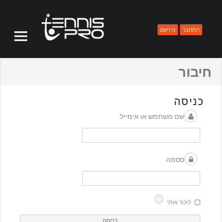
PRIMARY MENU
TENNISPRO
פרופיל שחקן - TENNISPRO
התחבר
הירשם
חיבור
כניסה
שם משתמש או אימייל
ססמה
לזכור אותי